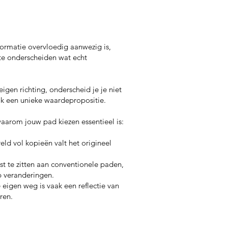
nformatie overvloedig aanwezig is,
 te onderscheiden wat echt
igen richting, onderscheid je je niet
ok een unieke waardepropositie.
waarom jouw pad kiezen essentieel is:
eld vol kopieën valt het origineel
st te zitten aan conventionele paden,
op veranderingen.
 eigen weg is vaak een reflectie van
eren.