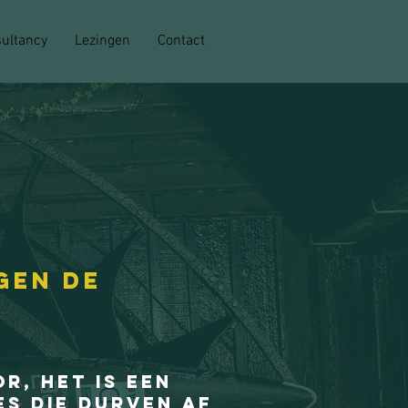
ultancy
Lezingen
Contact
gen de
r, het is een
s die durven af