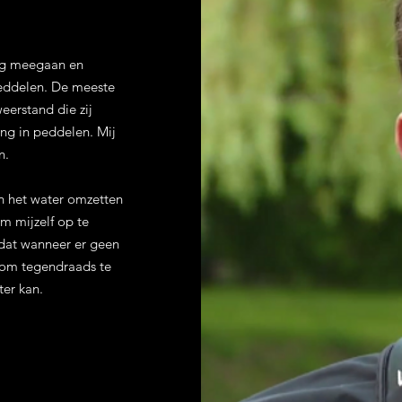
ng meegaan en
eddelen. De meeste
erstand die zij
ng in peddelen. Mij
n.
n het water omzetten
om mijzelf op te
 dat wanneer er geen
t om tegendraads te
ter kan.