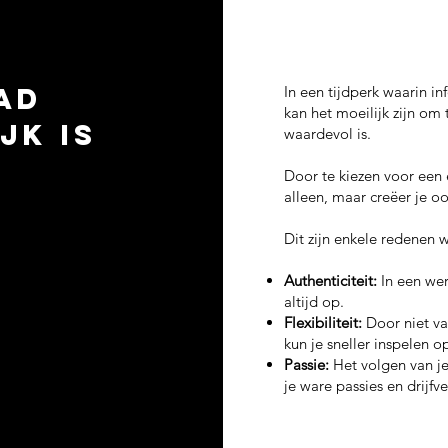
ad
In een tijdperk waarin i
kan het moeilijk zijn om
jk is
waardevol is.
Door te kiezen voor een e
alleen, maar creëer je o
Dit zijn enkele redenen 
Authenticiteit:
In een wer
altijd op.
Flexibiliteit:
Door niet va
kun je sneller inspelen 
Passie:
Het volgen van je
je ware passies en drijfv