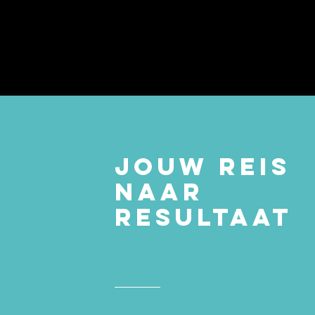
Jouw reis
naar
resultaat