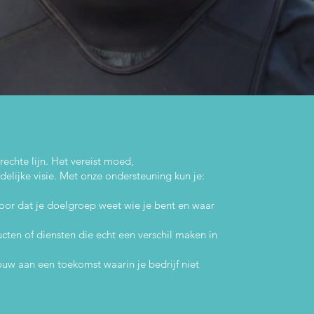
rechte lijn. Het vereist moed,
lijke visie. Met onze ondersteuning kun je:
oor dat je doelgroep weet wie je bent en waar
ten of diensten die echt een verschil maken in
uw aan een toekomst waarin je bedrijf niet