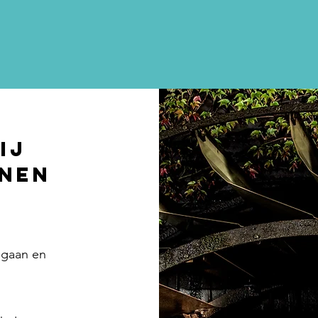
ij
nen
 gaan en