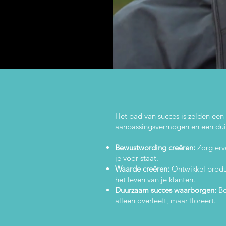
Het pad van succes is zelden een 
aanpassingsvermogen en een duide
Bewustwording creëren:
Zorg erv
je voor staat.
Waarde creëren:
Ontwikkel produc
het leven van je klanten.
Duurzaam succes waarborgen:
Bo
alleen overleeft, maar floreert.