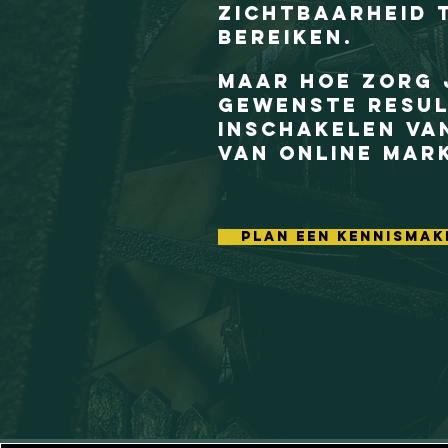
zichtbaarheid 
bereiken.
Maar hoe zorg 
gewenste resul
inschakelen va
van online mar
plan een kennismak