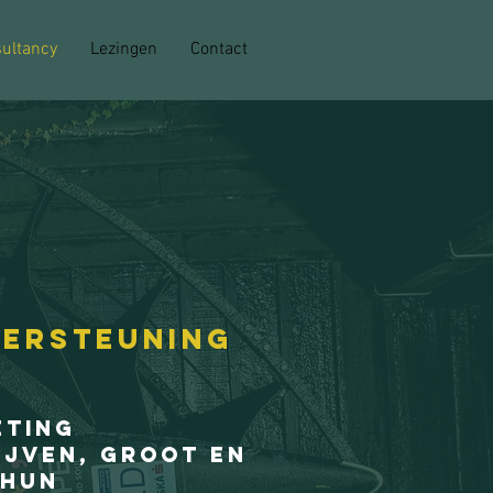
ultancy
Lezingen
Contact
dersteuning
eting
ijven, groot en
 hun