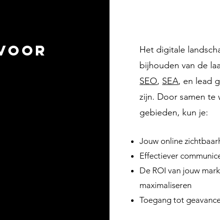
 voor
Het digitale landsch
bijhouden van de laa
SEO
,
SEA
, en lead 
zijn. Door samen te
?
gebieden, kun je:
Jouw online zichtbaar
Effectiever communic
De ROI van jouw mark
maximaliseren
Toegang tot geavance