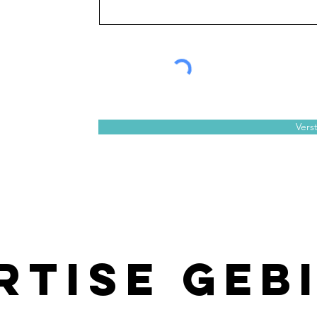
Vers
rtise Geb