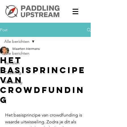
Post
Alle berichten
Maarten Hermans
Alle berichten
Het
Verhalen
basisprincipe
Coaching
van
Marketing
crowdfundin
g
Het basisprincipe van crowdfunding is 
waarde uitwisseling. Zodra je dit als 